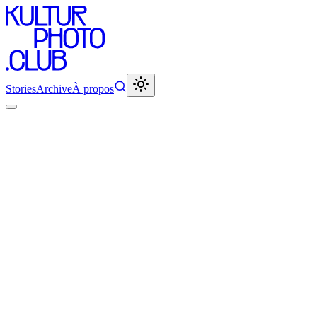
Stories
Archive
À propos
Comment Joel Sternfeld a redéfini la phot
Ismaël Perez
•
22 octobre 2025
•
22
min de lecture
1987
: le monde de la photographie est bouleversé par la parution d'u
à la fois tendre et critique de l'Amérique, tant dans son intimité que
Mais revenons quelques années en arrière. F
in des années 1960, J
Kodachrome est accessible aux amateurs depuis 1936 - mais elle reste
séduisante. Les vrais photographes travaillent en noir et blanc.
L'émergence de la couleur