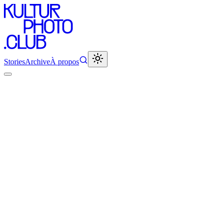
Stories
Archive
À propos
L’importance de ne pas tout raconter
Ismaël Perez
•
25 novembre 2025
•
14
min de lecture
Il y a un conseil en photographie artistique qui m'a toujours donné
l'impression de ne rien comprendre aux livres photo : "i
l faut que tes
photos racontent une histoire.
"
C'est à première vue un conseil séduisant. En tant que photographe,
quoi de mieux que de trouver un style unique, une manière de lier
nos images à un fil rouge, à une histoire, parfois même à notre
propre histoire ?
Mais dès qu'on se met à la place du lecteur, les choses se